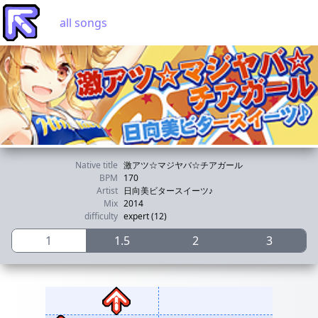
all songs
Native title
激アツ☆マジヤバ☆チアガール
BPM
170
Artist
日向美ビタースイーツ♪
Mix
2014
difficulty
expert (12)
1
1.5
2
3