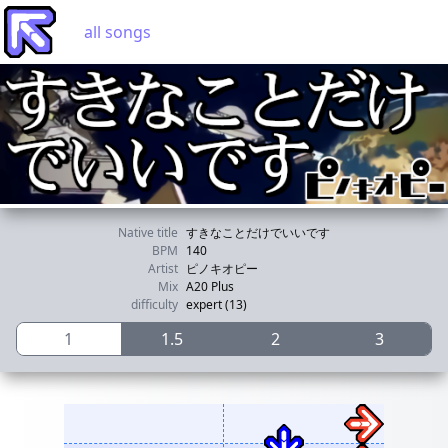
all songs
Native title
すきなことだけでいいです
BPM
140
Artist
ピノキオピー
Mix
A20 Plus
difficulty
expert (13)
1
1.5
2
3